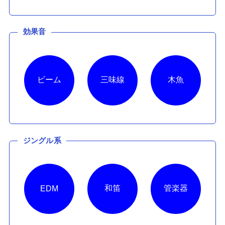
効果音
ビーム
三味線
木魚
ジングル系
和笛
管楽器
EDM