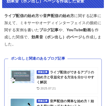
効果音（ポン出し）ページを作成した背景
ライブ配信の始め方
や
音声配信の始め方
に関する記事に
加えて、ミキサーやオーディインターフェイスの接続に
関する実例を書いた
ブログ記事
や、
YouTube動画
を作
成した関係で、
効果音（ポン出し）のページ
も作成しま
した。
ポン出しと関連のあるブログ記事
ライブ配信ができるアプリの
関連記事
始め方と収益化する方法を分かりやす
く解説
2025.07.21
音声配信の簡単な始め方！始
関連記事