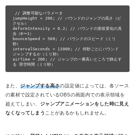
 // 調整可能なパラメータ

jumpHeight = 200; // バウンドのジャンプの高さ（ピ
クセル）

deformIntensity = 0.2; // バウンドの形状変化の具
合（0〜1）

bounceSpeed = 500; // バウンドのスピード（ミリ
秒）

intervalSeconds = 13000; // 何秒ごとにバウンド
ジャンプするか（ミリ秒）

airTime = 200; // ジャンプの一番高いところで静止す
る 滞空時間（ミリ秒）
また、
ジャンプする高さ
の設定値によっては、各ソース
の素材で設定されているOBSの画面内での表示領域を
超えてしまい、
ジャンプアニメーションをした時に見え
なくなってしまう
ことがあるかもしれません。