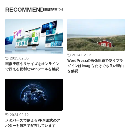
RECOMMEND
2024.02.12
2025.02.05
WordPressの画像圧縮で使うプラ
画像圧縮やリサイズをオンライン
グインはImagifyだけでも良い理由
で行える便利なwebツールを解説
を解説
2024.02.12
メタバースで使えるVRM形式のア
バターを無料で配布しています