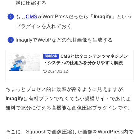
満に圧縮する
もし
CMS
がWordPressだったら「
Imagify
」という
プラグインを入れておく
ImagifyでWebPなどの代替画像を生成する
CMSとは？コンテンツマネジメン
関連記事
トシステムの仕組みを分かりやすく解説
2024.02.12
ちょっとプロセス的に効率が割るように見えますが、
Imagify
は有料プランでなくても小規模サイトであれば
無料で充分に使える高機能な画像圧縮プラグインです。
そこに、Squooshで画像圧縮した画像をWordPress内で