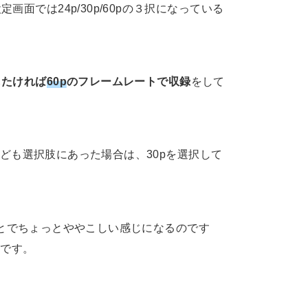
面では24p/30p/60pの３択になっている
したければ
60p
のフレームレートで収録
をして
pなども選択肢にあった場合は、30pを選択して
ドのことでちょっとややこしい感じになるのです
Kです。