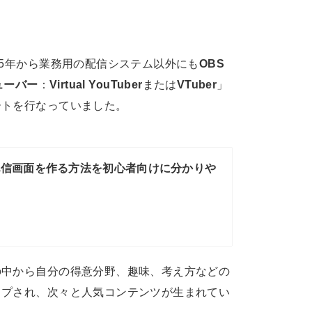
15年から業務用の配信システム以外にも
OBS
ューバー
：
Virtual YouTuber
または
VTuber
」
ートを行なっていました。
ioで配信画面を作る方法を初心者向けに分かりや
の中から自分の得意分野、趣味、考え方などの
ップされ、次々と人気コンテンツが生まれてい