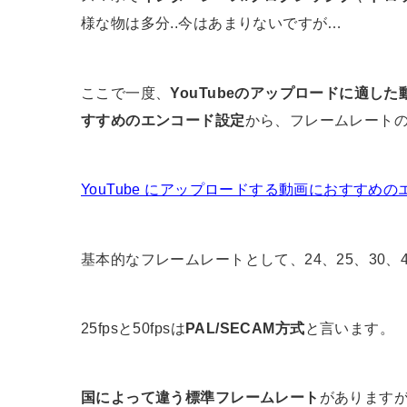
様な物は多分..今はあまりないですが…
ここで一度、
YouTubeのアップロードに適した
すすめのエンコード設定
から、フレームレート
YouTube にアップロードする動画におすすめ
基本的なフレームレートとして、24、25、30、48
25fpsと50fpsは
PAL/SECAM方式
と言います。
国によって違う標準フレームレート
があります