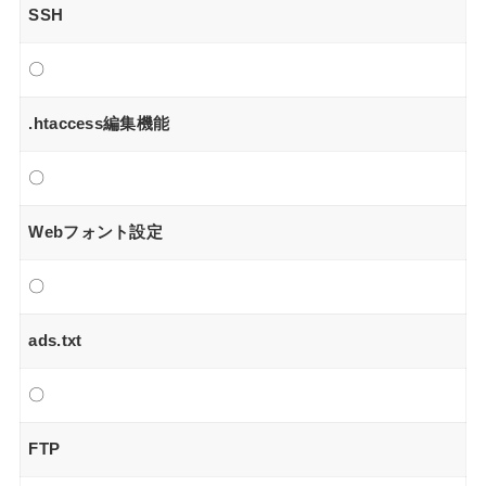
SSH
〇
.htaccess編集機能
〇
Webフォント設定
〇
ads.txt
〇
FTP