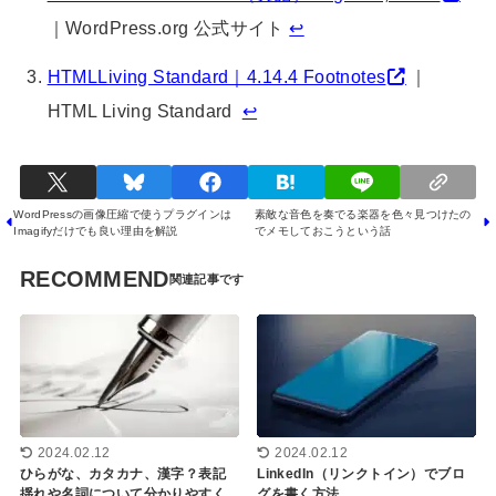
｜WordPress.org 公式サイト
↩︎
HTMLLiving Standard｜4.14.4 Footnotes
｜
HTML Living Standard
↩︎
WordPressの画像圧縮で使うプラグインは
素敵な音色を奏でる楽器を色々見つけたの
Imagifyだけでも良い理由を解説
でメモしておこうという話
RECOMMEND
2024.02.12
2024.02.12
ひらがな、カタカナ、漢字？表記
LinkedIn（リンクトイン）でブロ
揺れや名詞について分かりやすく
グを書く方法