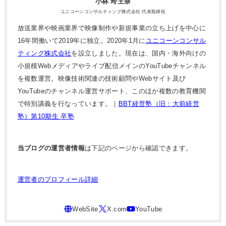
小林 玲王奈
ユニコーンコンサルティング株式会社 代表取締役
放送業界や映画業界で映像制作や新規事業の立ち上げを中心に
16年間働いて2019年に独立。2020年1月に
ユニコーンコンサル
ティング株式会社
を設立しました。現在は、国内・海外向けの
小規模Webメディアやライブ配信メインのYouTubeチャンネル
を複数運営。映像技術関連の技術顧問やWebサイト及び
YouTubeのチャンネル運営サポート、このほか複数の教育機関
で特別講義を行なっています。｜
BBT経営塾（旧：大前経営
塾）第10期生 卒塾
当ブログの運営者情報
は下記のページから確認できます。
運営者のプロフィール詳細