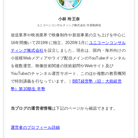
小林 玲王奈
ユニコーンコンサルティング株式会社 代表取締役
放送業界や映画業界で映像制作や新規事業の立ち上げを中心に
16年間働いて2019年に独立。2020年1月に
ユニコーンコンサル
ティング株式会社
を設立しました。現在は、国内・海外向けの
小規模Webメディアやライブ配信メインのYouTubeチャンネル
を複数運営。映像技術関連の技術顧問やWebサイト及び
YouTubeのチャンネル運営サポート、このほか複数の教育機関
で特別講義を行なっています。｜
BBT経営塾（旧：大前経営
塾）第10期生 卒塾
当ブログの運営者情報
は下記のページから確認できます。
運営者のプロフィール詳細