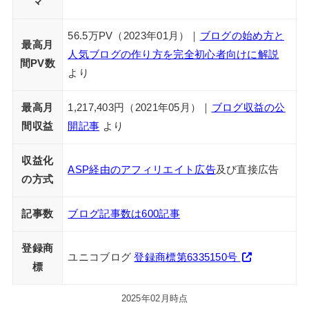
マ
56.5万PV（2023年01月）｜
ブログの始め方と
最高月
人気ブログの作り方を完全初心者向けに解説
間PV数
より
最高月
1,217,403円（2021年05月）｜
ブログ収益の公
間収益
開記事
より
収益化
ASP経由のアフィリエイト広告
及び直接広告
の方式
記事数
ブログ記事数は600記事
登録商
ユニコブログ
登録商標第6335150号
標
2025年02月時点