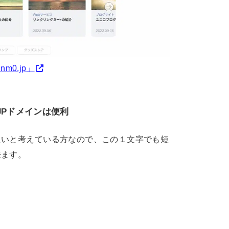
m0.jp」
JPドメインは便利
良いと考えている方なので、この１文字でも短
来ます。