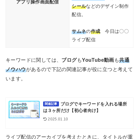
アプリ操作画面配信
シール
などのデザイン制作
配信。
サムネ
の
作成
今日は〇〇
ライブ配信
キーワードに関しては、
ブログ
も
YouTube動画
も
共通
ノウハウ
があるので下記の関連記事が役に立つと考えて
います。
ブログでキーワードを入れる場所
関連記事
は３ヶ所だけ【初心者向け】
2025.01.10
ライブ配信のアーカイブを考えたときに、タイトルが重