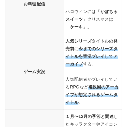
お料理配信
ハロウィンには「
かぼちゃ
スイーツ
」クリスマスは
「
ケーキ
」。
人気シリーズタイトルの発
売前
に
今までのシリーズタ
イトルを実況プレイしてア
ーカイブ
する。
ゲーム実況
人気配信者がプレイしてい
るRPGなど
複数回のアーカ
イブが想定されるゲームタ
イトル
。
１月〜12月の季節と関連
し
たキャラクターやアイコン