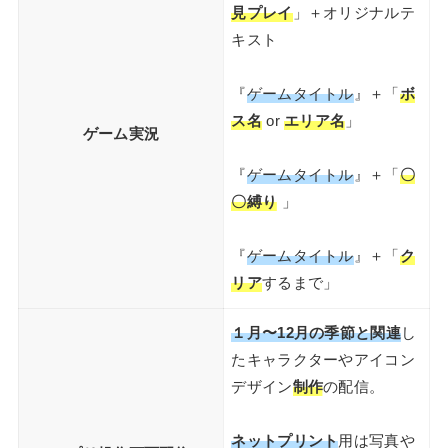
見プレイ
」＋オリジナルテ
キスト
『
ゲームタイトル
』＋「
ボ
ス名
or
エリア名
」
ゲーム実況
『
ゲームタイトル
』＋「
〇
〇縛り
」
『
ゲームタイトル
』＋「
ク
リア
するまで」
１月〜12月の季節と関連
し
たキャラクターやアイコン
デザイン
制作
の配信。
ネットプリント
用は写真や